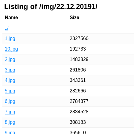
Listing of /img/22.12.20191/
Name
Size
../
1.jpg
2327560
10.jpg
192733
2.jpg
1483829
3.jpg
261806
4.jpg
343361
5.jpg
282666
6.jpg
2784377
7.jpg
2834528
8.jpg
308183
9.jpg
365610