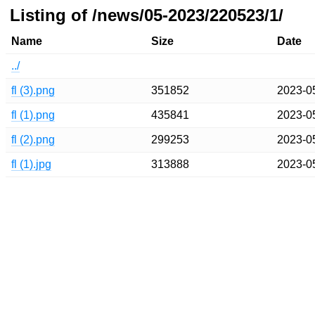
Listing of /news/05-2023/220523/1/
Name
Size
Date
../
fl (3).png
351852
2023-0
fl (1).png
435841
2023-0
fl (2).png
299253
2023-0
fl (1).jpg
313888
2023-0