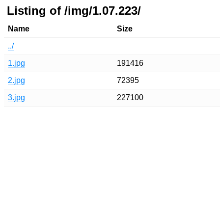
Listing of /img/1.07.223/
Name
Size
../
1.jpg
191416
2.jpg
72395
3.jpg
227100