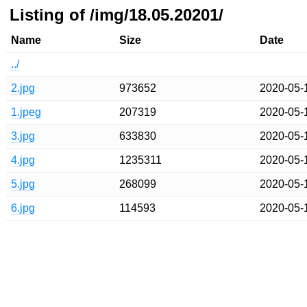
Listing of /img/18.05.20201/
Name
Size
Date
../
2.jpg
973652
2020-05-
1.jpeg
207319
2020-05-
3.jpg
633830
2020-05-
4.jpg
1235311
2020-05-
5.jpg
268099
2020-05-
6.jpg
114593
2020-05-