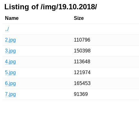
Listing of /img/19.10.2018/
Name
Size
../
2.jpg
110796
3.jpg
150398
4.jpg
113648
5.jpg
121974
6.jpg
165453
7.jpg
91369