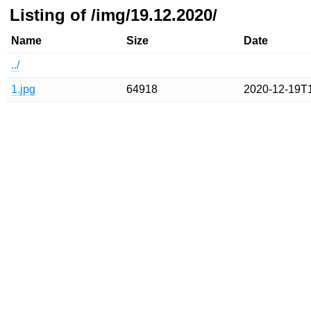
Listing of /img/19.12.2020/
Name
Size
Date
../
1.jpg
64918
2020-12-19T