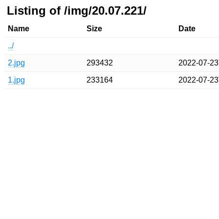
Listing of /img/20.07.221/
Name
Size
Date
../
2.jpg
293432
2022-07-23
1.jpg
233164
2022-07-23