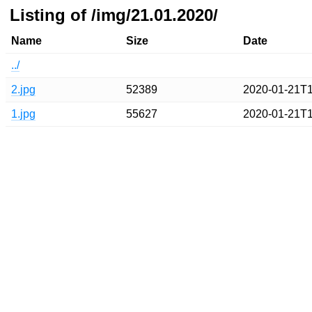
Listing of /img/21.01.2020/
Name
Size
Date
../
2.jpg
52389
2020-01-21T1
1.jpg
55627
2020-01-21T1