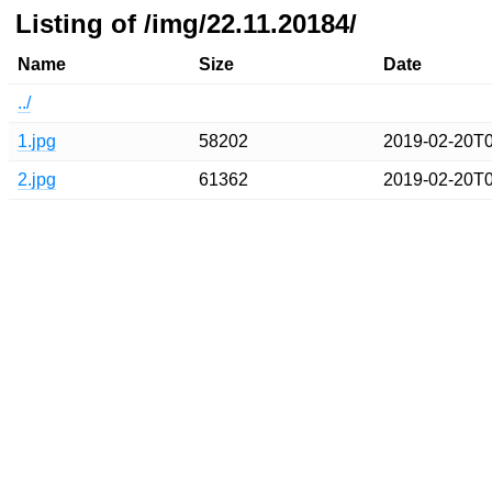
Listing of /img/22.11.20184/
Name
Size
Date
../
1.jpg
58202
2019-02-20T0
2.jpg
61362
2019-02-20T0