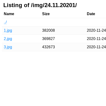
Listing of /img/24.11.20201/
Name
Size
Date
../
1.jpg
382008
2020-11-2
2.jpg
369827
2020-11-2
3.jpg
432673
2020-11-2