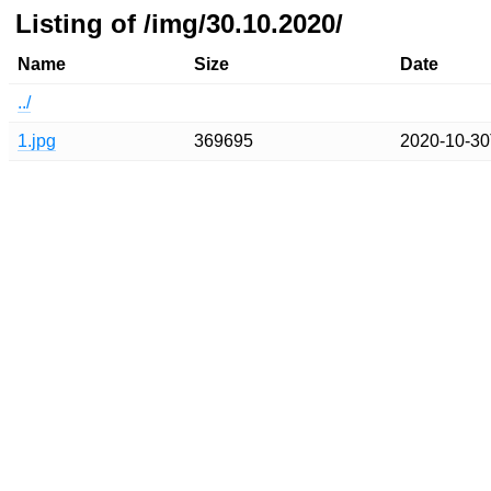
Listing of /img/30.10.2020/
Name
Size
Date
../
1.jpg
369695
2020-10-30