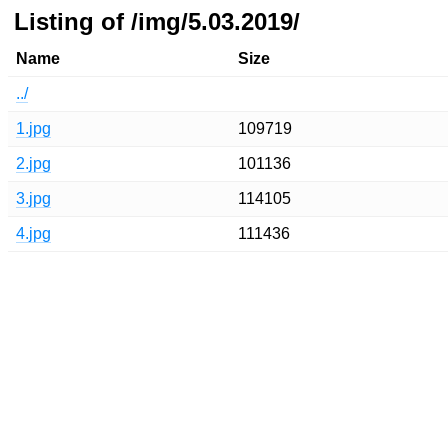
Listing of /img/5.03.2019/
Name
Size
../
1.jpg
109719
2.jpg
101136
3.jpg
114105
4.jpg
111436