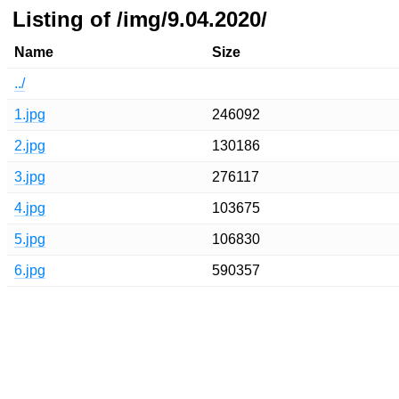
Listing of /img/9.04.2020/
Name
Size
../
1.jpg
246092
2.jpg
130186
3.jpg
276117
4.jpg
103675
5.jpg
106830
6.jpg
590357