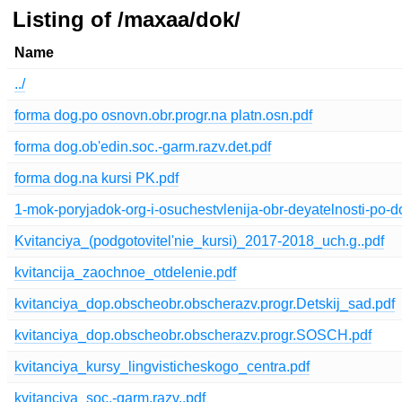
Listing of /maxaa/dok/
Name
../
forma dog.po osnovn.obr.progr.na platn.osn.pdf
forma dog.ob'edin.soc.-garm.razv.det.pdf
forma dog.na kursi PK.pdf
1-mok-poryjadok-org-i-osuchestvlenija-obr-deyatelnosti-po-d
Kvitanciya_(podgotovitel'nie_kursi)_2017-2018_uch.g..pdf
kvitancija_zaochnoe_otdelenie.pdf
kvitanciya_dop.obscheobr.obscherazv.progr.Detskij_sad.pdf
kvitanciya_dop.obscheobr.obscherazv.progr.SOSCH.pdf
kvitanciya_kursy_lingvisticheskogo_centra.pdf
kvitanciya_soc.-garm.razv..pdf