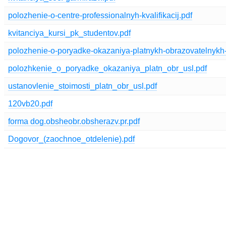
polozhenie-o-centre-professionalnyh-kvalifikacij.pdf
kvitanciya_kursi_pk_studentov.pdf
polozhenie-o-poryadke-okazaniya-platnykh-obrazovatelnykh-
polozhkenie_o_poryadke_okazaniya_platn_obr_usl.pdf
ustanovlenie_stoimosti_platn_obr_usl.pdf
120vb20.pdf
forma dog.obsheobr.obsherazv.pr.pdf
Dogovor_(zaochnoe_otdelenie).pdf