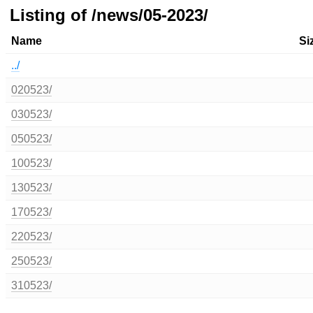
Listing of /news/05-2023/
Name
Si
../
020523/
030523/
050523/
100523/
130523/
170523/
220523/
250523/
310523/