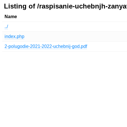
Listing of /raspisanie-uchebnjh-zanyatij
Name
../
index.php
2-polugodie-2021-2022-uchebnij-god.pdf