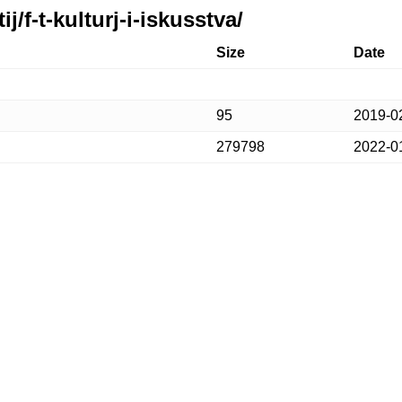
/f-t-kulturj-i-iskusstva/
Size
Date
95
2019-0
279798
2022-0